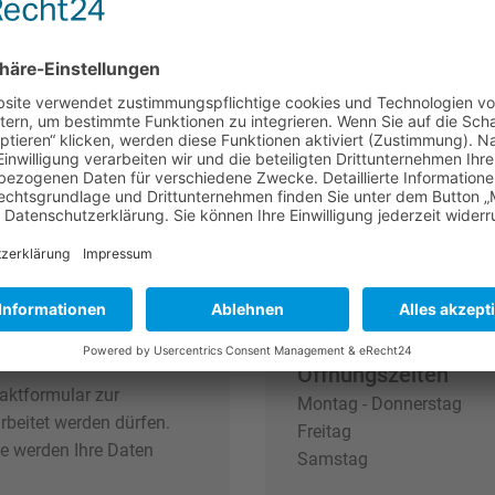
rung
Zweigniederlassung
Torbau Krämer
Feldschlößchenstra
07973 Greiz
03661 452499
info-greiz@torbau-k
Öffnungszeiten
aktformular zur
Montag - Donnerstag
beitet werden dürfen.
Freitag
e werden Ihre Daten
Samstag