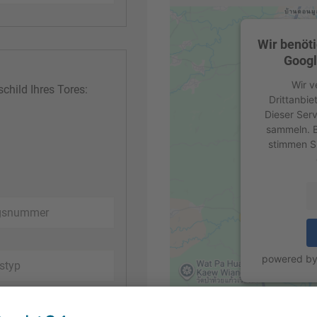
Wir benöt
Googl
Wir v
hild Ihres Tores:
Drittanbie
Dieser Serv
sammeln. Bi
stimmen S
powered b