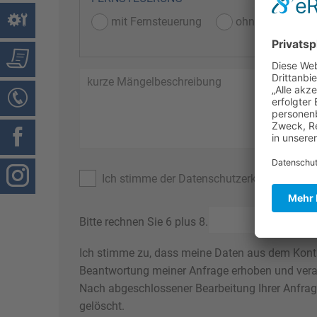
mit Fernsteuerung
ohne Fernsteue
Ich stimme der Datenschutzerklärung zu. *
Bitte rechnen Sie 6 plus 8.
Ich stimme zu, dass meine Daten aus dem Kont
Beantwortung meiner Anfrage erhoben und verar
Nach abgeschlossener Bearbeitung Ihrer Anfrag
gelöscht.