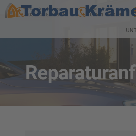
Hauptniederlassung
Filiale Greiz
036741 56699-0
03661 452499
UN
Reparaturan