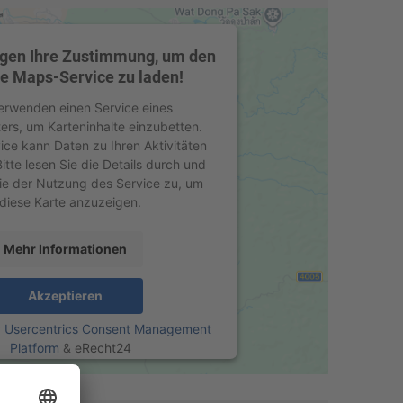
igen Ihre Zustimmung, um den
e Maps-Service zu laden!
erwenden einen Service eines
ters, um Karteninhalte einzubetten.
ice kann Daten zu Ihren Aktivitäten
tte lesen Sie die Details durch und
ie der Nutzung des Service zu, um
diese Karte anzuzeigen.
Mehr Informationen
Akzeptieren
y
Usercentrics Consent Management
Platform
&
eRecht24