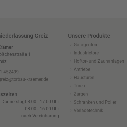
iederlassung Greiz
Unsere Produkte
Garagentore
Krämer
Industrietore
ößchenstraße 1
Hoftor- und Zaunanlagen
eiz
Antriebe
1 452499
Haustüren
greiz@torbau-kraemer.de
Türen
Zargen
szeiten
- Donnerstag
08.00 - 17.00 Uhr
Schranken und Poller
08.00 - 16.00 Uhr
Verladetechnik
g
nach Vereinbarung