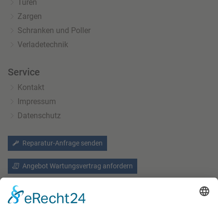
Türen
Zargen
Schranken und Poller
Verladetechnik
Service
Kontakt
Impressum
Datenschutz
Reparatur-Anfrage senden
Angebot Wartungsvertrag anfordern
Allgemeine Geschäftsbedingungen